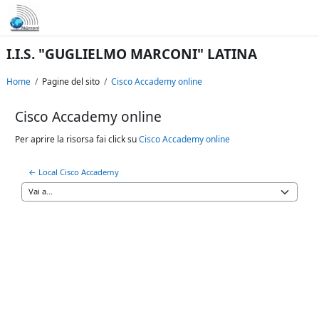
Vai al contenuto principale
I.I.S. "GUGLIELMO MARCONI" LATINA
Home
Pagine del sito
Cisco Accademy online
Cisco Accademy online
Aggregazione dei criteri
Per aprire la risorsa fai click su
Cisco Accademy online
← Local Cisco Accademy
Vai a...