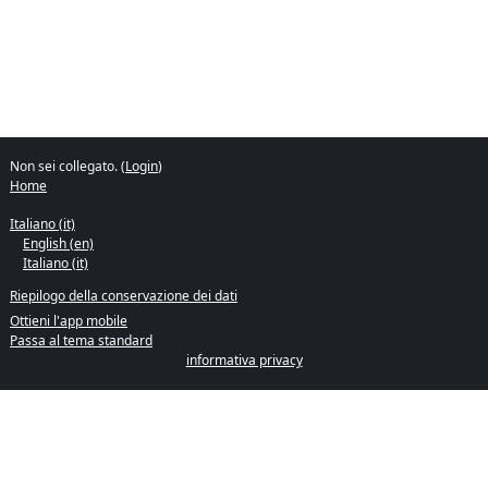
Non sei collegato. (
Login
)
Home
Italiano ‎(it)‎
English ‎(en)‎
Italiano ‎(it)‎
Riepilogo della conservazione dei dati
Ottieni l'app mobile
Passa al tema standard
informativa privacy