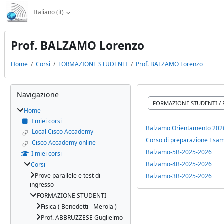
Vai al contenuto principale
Italiano ‎(it)‎
Prof. BALZAMO Lorenzo
Home
Corsi
FORMAZIONE STUDENTI
Prof. BALZAMO Lorenzo
Blocchi
Salta Navigazione
Navigazione
Categorie di corso
Home
I miei corsi
Balzamo Orientamento 202
Local Cisco Accademy
Corso di preparazione Esame
Cisco Accademy online
Balzamo-5B-2025-2026
I miei corsi
Balzamo-4B-2025-2026
Corsi
Prove parallele e test di
Balzamo-3B-2025-2026
ingresso
FORMAZIONE STUDENTI
Fisica ( Benedetti - Merola )
Prof. ABBRUZZESE Guglielmo