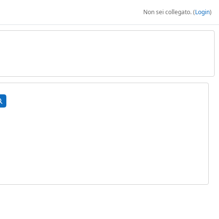
Non sei collegato. (
Login
)
rca corsi
Cerca corsi