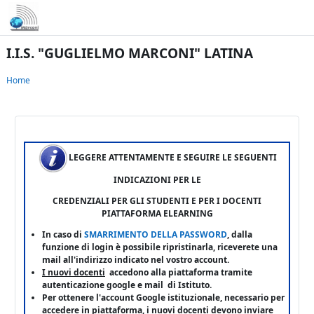
Vai al contenuto principale
I.I.S. "GUGLIELMO MARCONI" LATINA
Home
LEGGERE ATTENTAMENTE E SEGUIRE LE SEGUENTI
INDICAZIONI PER LE
CREDENZIALI PER GLI STUDENTI E
PER I DOCENTI
PIATTAFORMA ELEARNING
In caso di
SMARRIMENTO DELLA PASSWORD
, dalla
funzione di login è possibile ripristinarla, riceverete una
mail all'indirizzo indicato nel vostro account.
I nuovi docenti
accedono alla piattaforma tramite
autenticazione google e mail di Istituto.
Per ottenere l'account Google istituzionale, necessario per
accedere in piattaforma, i nuovi docenti devono inviare