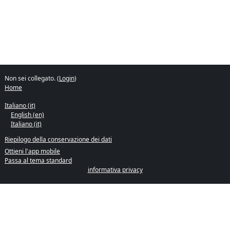
Non sei collegato. (
Login
)
Home
Italiano ‎(it)‎
English ‎(en)‎
Italiano ‎(it)‎
Riepilogo della conservazione dei dati
Ottieni l'app mobile
Passa al tema standard
informativa privacy