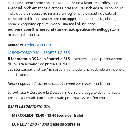
configureranno come consulenze finalizzate a favorire la riflessione su
eventuali problematiche o criticità presenti. Per richiedere un colloquio
individuale è necessario inserire un foglio nella cassetta ubicata al
piano terra difronte l’ascensore con oggetto della richiesta, classe,
nome e cognome oppure inviare una mail all’indirizzo
radiomarconi@iismarconilatina.edu.it
specificando nell’oggetto la
richiesta d’incontro.
Manager:
Federica Zoratto
LABORATORIO DSA e SPORTELLO BES
Il laboratorio DSA
e lo Sportello BES
si svolgeranno su prenotazione
da inviare almeno 1gg prima alla mail
assistenzaspecialistica@iismarconilatina.edu.it richiedendo un incontro
specificando:
Nome Cognome / Classe(eventuale) / email
per essere contattati
La Dott.ssa F. Zoratto e la Dott.ssa E. Corsale a seguito della richiesta
prenderà contatti con l'interessato per organizzare l'incontro.
O
RARI LABORATORIO DSA
MERCOLEDI' 12:40 - 13:40 (sede centrale)
LUNEDI' 12:40 - 13:40 (sede succursale)