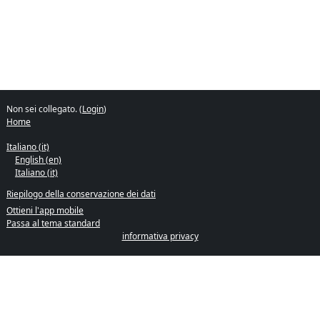
Non sei collegato. (
Login
)
Home
Italiano ‎(it)‎
English ‎(en)‎
Italiano ‎(it)‎
Riepilogo della conservazione dei dati
Ottieni l'app mobile
Passa al tema standard
informativa privacy