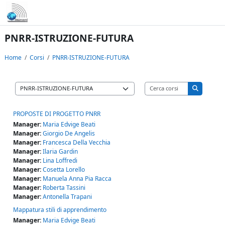
Vai al contenuto principale
PNRR-ISTRUZIONE-FUTURA
Home
Corsi
PNRR-ISTRUZIONE-FUTURA
Cerca corsi
Categorie di corso
Cerca cors
PROPOSTE DI PROGETTO PNRR
Manager:
Maria Edvige Beati
Manager:
Giorgio De Angelis
Manager:
Francesca Della Vecchia
Manager:
Ilaria Gardin
Manager:
Lina Loffredi
Manager:
Cosetta Lorello
Manager:
Manuela Anna Pia Racca
Manager:
Roberta Tassini
Manager:
Antonella Trapani
Mappatura stili di apprendimento
Manager:
Maria Edvige Beati