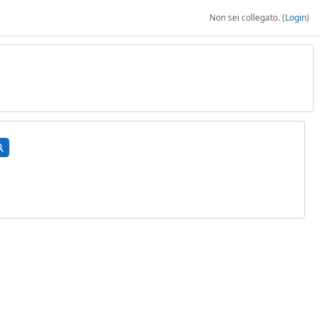
Non sei collegato. (
Login
)
rca corsi
Cerca corsi