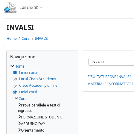
Vai al contenuto principale
Italiano ‎(it)‎
INVALSI
Home
Corsi
INVALSI
Blocchi
Salta Navigazione
Navigazione
Categorie di corso
Home
I miei corsi
RISULTATI PROVE INVALSI
Local Cisco Accademy
MATERIALE INFORMATIVO I
Cisco Accademy online
I miei corsi
Corsi
Prove parallele e test di
ingresso
FORMAZIONE STUDENTI
ARDUINO DAY
Orientamento