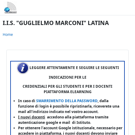
Vai al contenuto principale
I.I.S. "GUGLIELMO MARCONI" LATINA
Home
LEGGERE ATTENTAMENTE E SEGUIRE LE SEGUENTI
INDICAZIONI PER LE
CREDENZIALI PER GLI STUDENTI E
PER I DOCENTI
PIATTAFORMA ELEARNING
In caso di
SMARRIMENTO DELLA PASSWORD
, dalla
funzione di login è possibile ripristinarla, riceverete una
mail all'indirizzo indicato nel vostro account.
I nuovi docenti
accedono alla piattaforma tramite
autenticazione google e mail di Istituto.
Per ottenere l'account Google istituzionale, necessario per
accedere in piattaforma, i nuovi docenti devono inviare