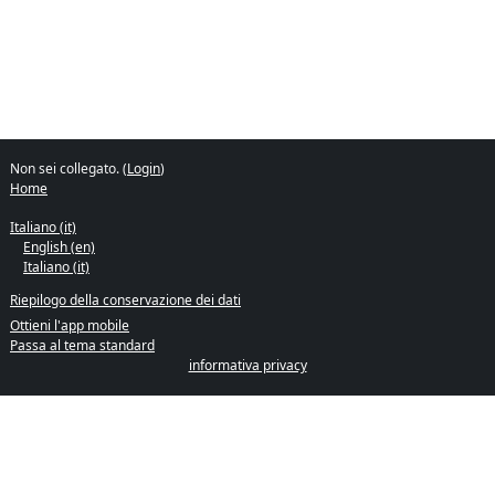
Non sei collegato. (
Login
)
Home
Italiano ‎(it)‎
English ‎(en)‎
Italiano ‎(it)‎
Riepilogo della conservazione dei dati
Ottieni l'app mobile
Passa al tema standard
informativa privacy