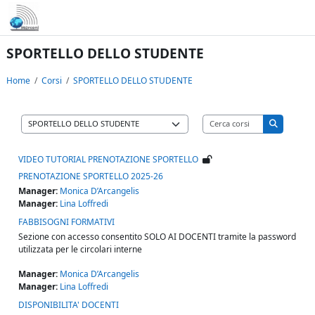
Vai al contenuto principale
SPORTELLO DELLO STUDENTE
Home
Corsi
SPORTELLO DELLO STUDENTE
Cerca corsi
Categorie di corso
Cerca cors
VIDEO TUTORIAL PRENOTAZIONE SPORTELLO
PRENOTAZIONE SPORTELLO 2025-26
Manager:
Monica D’Arcangelis
Manager:
Lina Loffredi
FABBISOGNI FORMATIVI
Sezione con accesso consentito SOLO AI DOCENTI tramite la password
utilizzata per le circolari interne
Manager:
Monica D’Arcangelis
Manager:
Lina Loffredi
DISPONIBILITA' DOCENTI