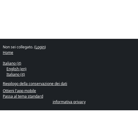
Non sei collegato. (
Login
)
Home
Italiano ‎(it)‎
English ‎(en)‎
Italiano ‎(it)‎
Riepilogo della conservazione dei dati
Ottieni l'app mobile
Passa al tema standard
informativa privacy