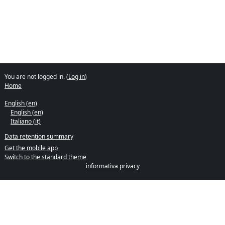
You are not logged in. (
Log in
)
Home
English ‎(en)‎
English ‎(en)‎
Italiano ‎(it)‎
Data retention summary
Get the mobile app
Switch to the standard theme
informativa privacy