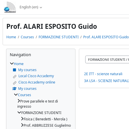
Skip to main content
English ‎(en)‎
Prof. ALARI ESPOSITO Guido
Home
Courses
FORMAZIONE STUDENTI
Prof. ALARI ESPOSITO Guido
Blocks
Skip Navigation
Navigation
Course categories
Home
My courses
2E ITT - scienze naturali
Local Cisco Accademy
3A LSA - SCIENZE NATURAL
Cisco Accademy online
My courses
Courses
Prove parallele e test di
ingresso
FORMAZIONE STUDENTI
Fisica ( Benedetti - Merola )
Prof. ABBRUZZESE Guglielmo