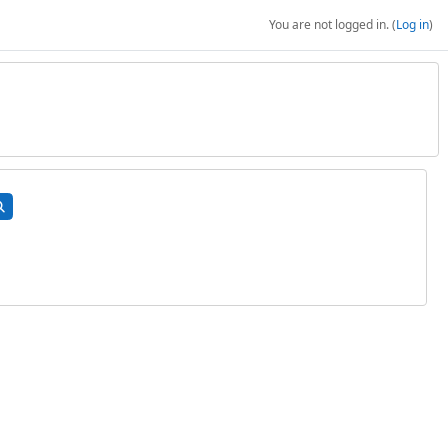
You are not logged in. (
Log in
)
arch courses
Search courses