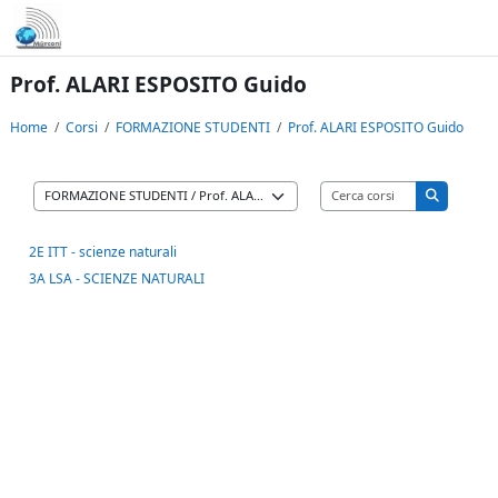
Vai al contenuto principale
Prof. ALARI ESPOSITO Guido
Home
Corsi
FORMAZIONE STUDENTI
Prof. ALARI ESPOSITO Guido
Cerca corsi
Categorie di corso
Cerca cors
2E ITT - scienze naturali
3A LSA - SCIENZE NATURALI