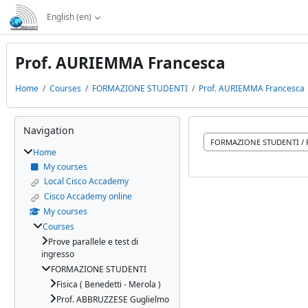
Skip to main content
English ‎(en)‎
Prof. AURIEMMA Francesca
Home
Courses
FORMAZIONE STUDENTI
Prof. AURIEMMA Francesca
Blocks
Skip Navigation
Navigation
Course categories
Home
My courses
Local Cisco Accademy
Cisco Accademy online
My courses
Courses
Prove parallele e test di
ingresso
FORMAZIONE STUDENTI
Fisica ( Benedetti - Merola )
Prof. ABBRUZZESE Guglielmo