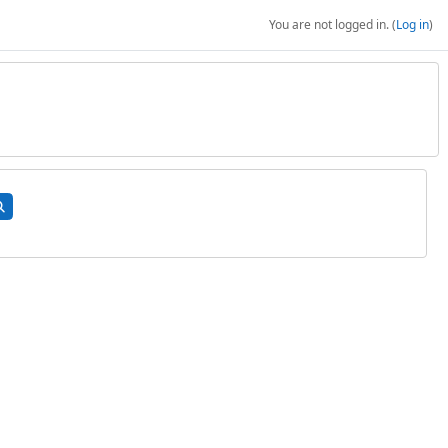
You are not logged in. (
Log in
)
arch courses
Search courses