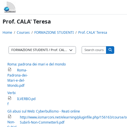
Skip to main content
Prof. CALA' Teresa
Home
Courses
FORMAZIONE STUDENTI
Prof. CALA' Teresa
Search cours
Course categories
Search co
Roma: padrona dei mari e del mondo
Roma-
Padrona-dei-
Mari-e-del-
Mondo.pdf
Verbi
ILVERBO.pd
f
Gli abusi sul Web: Cyberbullismo - Reati online
http://www.iismarconi.net/elearning/pluginfile.php/156163/course
Non-
Subirli-Non-Commetterli.pdf