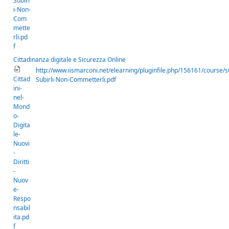
Subirl
i-Non-
Com
mette
rli.pd
f
Cittadinanza digitale e Sicurezza Online
http://www.iismarconi.net/elearning/pluginfile.php/156161/course
Cittad
Subirli-Non-Commetterli.pdf
ini-
nel-
Mond
o-
Digita
le-
Nuovi
-
Diritti
-
Nuov
e-
Respo
nsabil
ita.pd
f