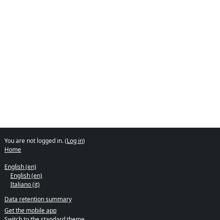
You are not logged in. (
Log in
)
Home
English ‎(en)‎
English ‎(en)‎
Italiano ‎(it)‎
Data retention summary
Get the mobile app
Switch to the standard theme