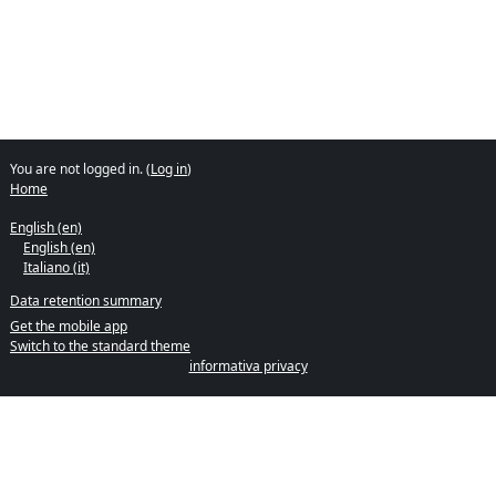
You are not logged in. (
Log in
)
Home
English ‎(en)‎
English ‎(en)‎
Italiano ‎(it)‎
Data retention summary
Get the mobile app
Switch to the standard theme
informativa privacy