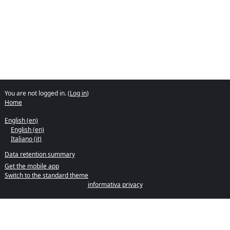
You are not logged in. (
Log in
)
Home
English ‎(en)‎
English ‎(en)‎
Italiano ‎(it)‎
Data retention summary
Get the mobile app
Switch to the standard theme
informativa privacy