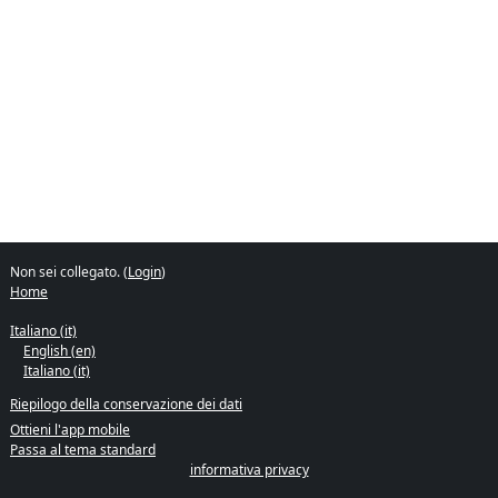
Non sei collegato. (
Login
)
Home
Italiano ‎(it)‎
English ‎(en)‎
Italiano ‎(it)‎
Riepilogo della conservazione dei dati
Ottieni l'app mobile
Passa al tema standard
informativa privacy