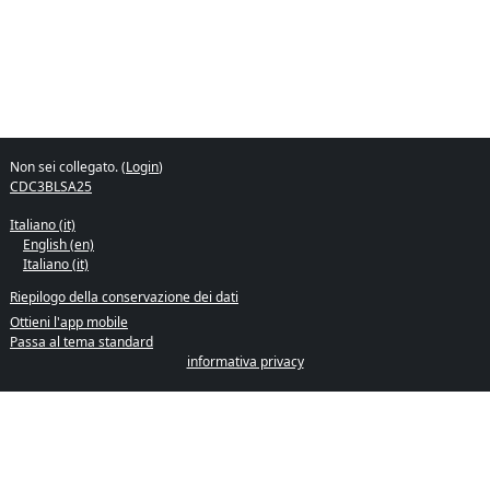
Non sei collegato. (
Login
)
CDC3BLSA25
Italiano ‎(it)‎
English ‎(en)‎
Italiano ‎(it)‎
Riepilogo della conservazione dei dati
Ottieni l'app mobile
Passa al tema standard
informativa privacy