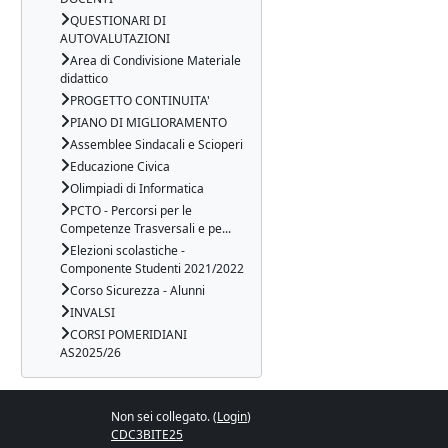
QUESTIONARI DI
AUTOVALUTAZIONI
Area di Condivisione Materiale
didattico
PROGETTO CONTINUITA'
PIANO DI MIGLIORAMENTO
Assemblee Sindacali e Scioperi
Educazione Civica
Olimpiadi di Informatica
PCTO - Percorsi per le
Competenze Trasversali e pe...
Elezioni scolastiche -
Componente Studenti 2021/2022
Corso Sicurezza - Alunni
INVALSI
CORSI POMERIDIANI
AS2025/26
Non sei collegato. (
Login
)
CDC3BITE25