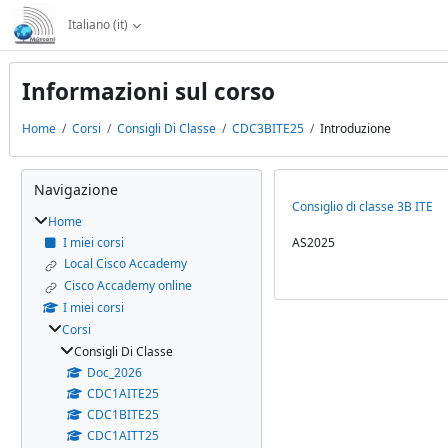
Vai al contenuto principale
Italiano ‎(it)‎
Informazioni sul corso
Home
Corsi
Consigli Di Classe
CDC3BITE25
Introduzione
Blocchi
Salta Navigazione
Navigazione
Consiglio di classe 3B ITE
Home
I miei corsi
AS2025
Local Cisco Accademy
Cisco Accademy online
I miei corsi
Corsi
Consigli Di Classe
Doc_2026
CDC1AITE25
CDC1BITE25
CDC1AITT25