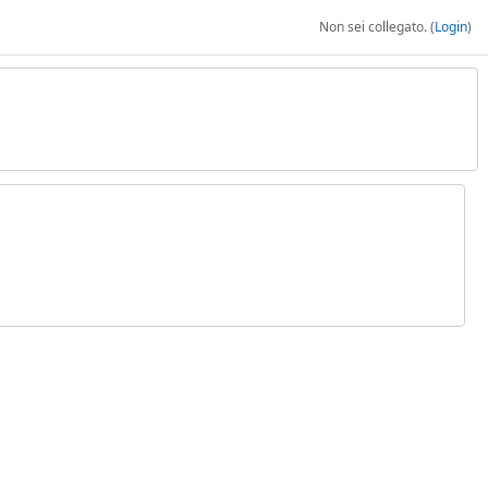
Non sei collegato. (
Login
)