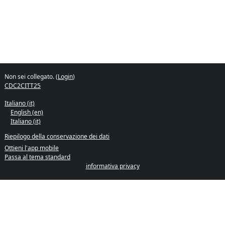
Non sei collegato. (
Login
)
CDC2CITT25
Italiano ‎(it)‎
English ‎(en)‎
Italiano ‎(it)‎
Riepilogo della conservazione dei dati
Ottieni l'app mobile
Passa al tema standard
informativa privacy