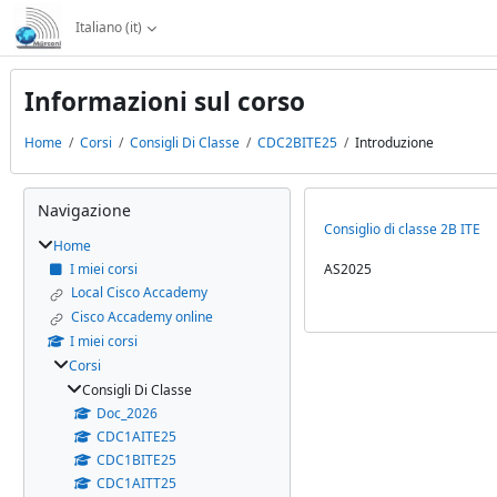
Vai al contenuto principale
Italiano ‎(it)‎
Informazioni sul corso
Home
Corsi
Consigli Di Classe
CDC2BITE25
Introduzione
Blocchi
Salta Navigazione
Navigazione
Consiglio di classe 2B ITE
Home
I miei corsi
AS2025
Local Cisco Accademy
Cisco Accademy online
I miei corsi
Corsi
Consigli Di Classe
Doc_2026
CDC1AITE25
CDC1BITE25
CDC1AITT25