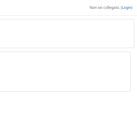
Non sei collegato. (
Login
)