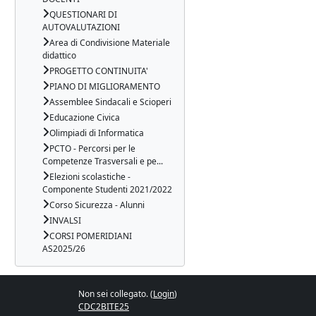
QUESTIONARI DI
AUTOVALUTAZIONI
Area di Condivisione Materiale
didattico
PROGETTO CONTINUITA'
PIANO DI MIGLIORAMENTO
Assemblee Sindacali e Scioperi
Educazione Civica
Olimpiadi di Informatica
PCTO - Percorsi per le
Competenze Trasversali e pe...
Elezioni scolastiche -
Componente Studenti 2021/2022
Corso Sicurezza - Alunni
INVALSI
CORSI POMERIDIANI
AS2025/26
Non sei collegato. (
Login
)
CDC2BITE25