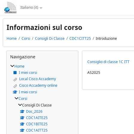
Vai al contenuto principale
Italiano ‎(it)‎
Informazioni sul corso
Home
Corsi
Consigli Di Classe
CDC1CITT25
Introduzione
Blocchi
Salta Navigazione
Navigazione
Consiglio di classe 1C ITT
Home
I miei corsi
AS2025
Local Cisco Accademy
Cisco Accademy online
I miei corsi
Corsi
Consigli Di Classe
Doc_2026
CDC1AITE25
CDC1BITE25
CDC1AITT25