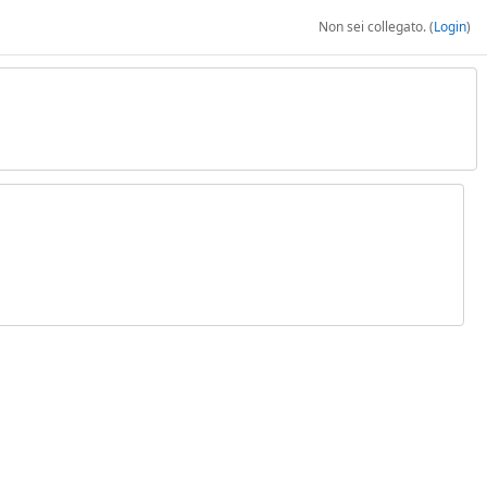
Non sei collegato. (
Login
)