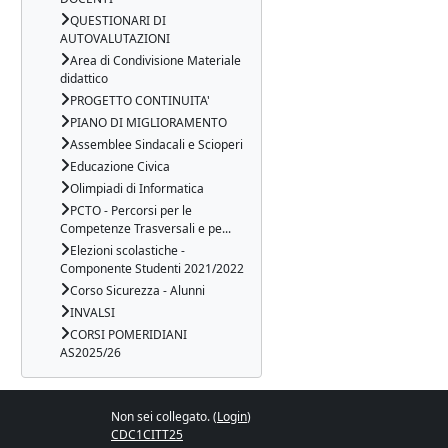
QUESTIONARI DI
AUTOVALUTAZIONI
Area di Condivisione Materiale
didattico
PROGETTO CONTINUITA'
PIANO DI MIGLIORAMENTO
Assemblee Sindacali e Scioperi
Educazione Civica
Olimpiadi di Informatica
PCTO - Percorsi per le
Competenze Trasversali e pe...
Elezioni scolastiche -
Componente Studenti 2021/2022
Corso Sicurezza - Alunni
INVALSI
CORSI POMERIDIANI
AS2025/26
Non sei collegato. (
Login
)
CDC1CITT25