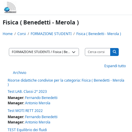
Vai al contenuto principale
Fisica ( Benedetti - Merola )
Home
Corsi
FORMAZIONE STUDENTI
Fisica ( Benedetti - Merola )
Cerca corsi
Categorie di corso
Cerca cors
Espandi tutto
Archivio
Risorse didattiche condivise per la categoria: Fisica ( Benedetti - Merola
)
Test LAB. Classi 2° 2023
Manager:
Fernando Benedetti
Manager:
Antonio Merola
Test MOTI RETT 2022
Manager:
Fernando Benedetti
Manager:
Antonio Merola
TEST Equilibrio dei fluidi