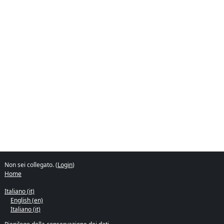
Non sei collegato. (
Login
)
Home
Italiano ‎(it)‎
English ‎(en)‎
Italiano ‎(it)‎