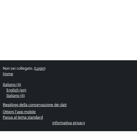
Non sei collegato. (
Login
)
Home
Italiano ‎(it)‎
English ‎(en)‎
Italiano ‎(it)‎
Riepilogo della conservazione dei dati
Ottieni l'app mobile
Passa al tema standard
informativa privacy