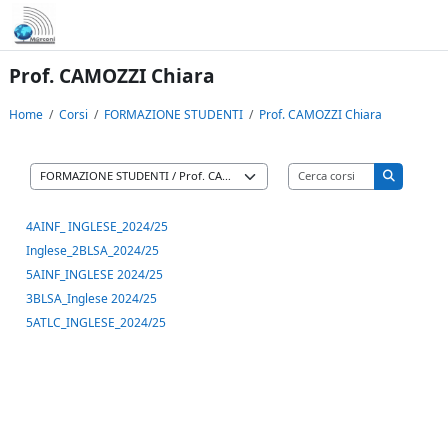
Vai al contenuto principale
Prof. CAMOZZI Chiara
Home
Corsi
FORMAZIONE STUDENTI
Prof. CAMOZZI Chiara
Cerca corsi
Categorie di corso
Cerca cors
4AINF_ INGLESE_2024/25
Inglese_2BLSA_2024/25
5AINF_INGLESE 2024/25
3BLSA_Inglese 2024/25
5ATLC_INGLESE_2024/25