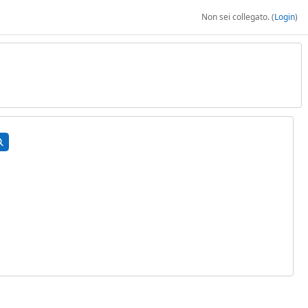
Non sei collegato. (
Login
)
rca corsi
Cerca corsi