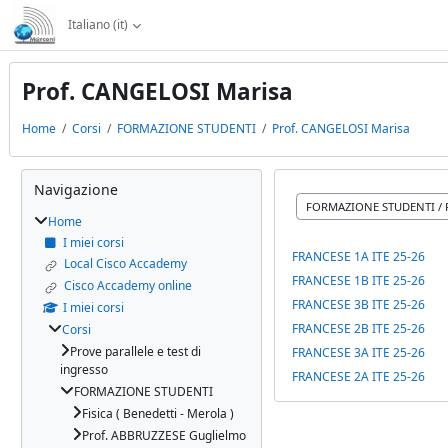
Vai al contenuto principale
Italiano ‎(it)‎
Prof. CANGELOSI Marisa
Home
Corsi
FORMAZIONE STUDENTI
Prof. CANGELOSI Marisa
Blocchi
Salta Navigazione
Navigazione
Categorie di corso
Home
I miei corsi
FRANCESE 1A ITE 25-26
Local Cisco Accademy
FRANCESE 1B ITE 25-26
Cisco Accademy online
FRANCESE 3B ITE 25-26
I miei corsi
FRANCESE 2B ITE 25-26
Corsi
Prove parallele e test di
FRANCESE 3A ITE 25-26
ingresso
FRANCESE 2A ITE 25-26
FORMAZIONE STUDENTI
Fisica ( Benedetti - Merola )
Prof. ABBRUZZESE Guglielmo