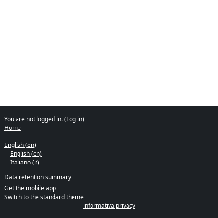
You are not logged in. (
Log in
)
Home
English ‎(en)‎
English ‎(en)‎
Italiano ‎(it)‎
Data retention summary
Get the mobile app
Switch to the standard theme
informativa privacy