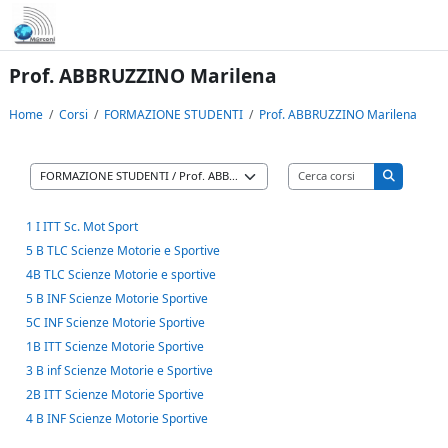
Vai al contenuto principale
Prof. ABBRUZZINO Marilena
Home
Corsi
FORMAZIONE STUDENTI
Prof. ABBRUZZINO Marilena
Cerca corsi
Categorie di corso
Cerca cors
1 I ITT Sc. Mot Sport
5 B TLC Scienze Motorie e Sportive
4B TLC Scienze Motorie e sportive
5 B INF Scienze Motorie Sportive
5C INF Scienze Motorie Sportive
1B ITT Scienze Motorie Sportive
3 B inf Scienze Motorie e Sportive
2B ITT Scienze Motorie Sportive
4 B INF Scienze Motorie Sportive