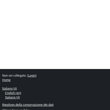
Non sei collegato. (
Login
)
Home
Italiano ‎(it)‎
English ‎(en)‎
Italiano ‎(it)‎
Riepilogo della conservazione dei dati