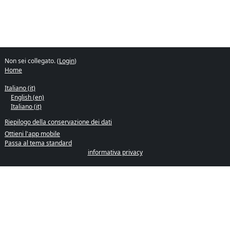
Non sei collegato. (
Login
)
Home
Italiano ‎(it)‎
English ‎(en)‎
Italiano ‎(it)‎
Riepilogo della conservazione dei dati
Ottieni l'app mobile
Passa al tema standard
informativa privacy