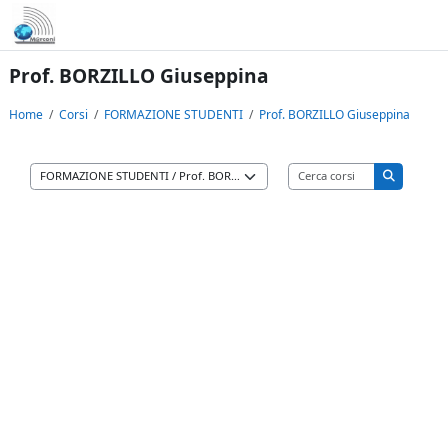
Vai al contenuto principale
Prof. BORZILLO Giuseppina
Home
Corsi
FORMAZIONE STUDENTI
Prof. BORZILLO Giuseppina
Cerca corsi
Categorie di corso
Cerca cors