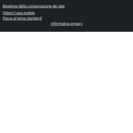
Riepilogo della conservazione dei dati
Ottieni l'app mobile
Passa al tema standard
informativa privacy