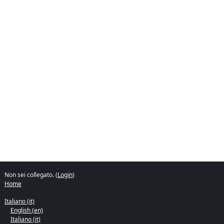
Non sei collegato. (
Login
)
Home
Italiano ‎(it)‎
English ‎(en)‎
Italiano ‎(it)‎