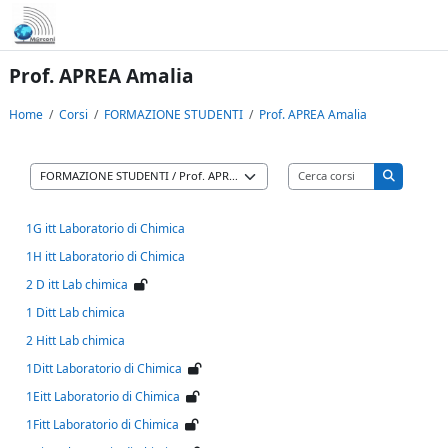
Vai al contenuto principale
Prof. APREA Amalia
Home
Corsi
FORMAZIONE STUDENTI
Prof. APREA Amalia
Cerca corsi
Categorie di corso
Cerca cors
1G itt Laboratorio di Chimica
1H itt Laboratorio di Chimica
2 D itt Lab chimica
1 Ditt Lab chimica
2 Hitt Lab chimica
1Ditt Laboratorio di Chimica
1Eitt Laboratorio di Chimica
1Fitt Laboratorio di Chimica