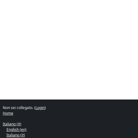
Non sei collegato. (
Login
)
Home
Italiano ‎(it)‎
English ‎(en)‎
Italiano ‎(it)‎