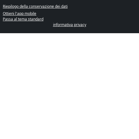
Riepilogo della conservazione dei dati
Ottieni l'app mobile
Passa al tema standard
informativa privacy