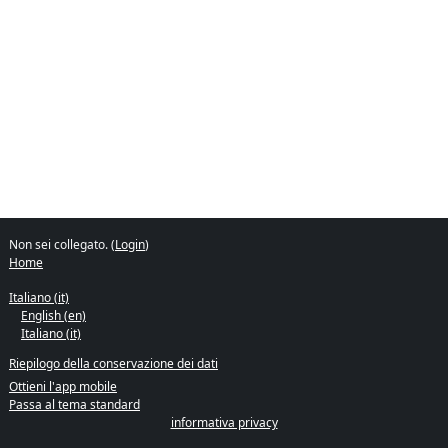
Non sei collegato. (
Login
)
Home
Italiano ‎(it)‎
English ‎(en)‎
Italiano ‎(it)‎
Riepilogo della conservazione dei dati
Ottieni l'app mobile
Passa al tema standard
informativa privacy