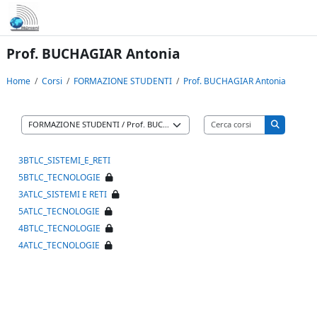
Vai al contenuto principale
Prof. BUCHAGIAR Antonia
Home
Corsi
FORMAZIONE STUDENTI
Prof. BUCHAGIAR Antonia
Cerca corsi
Categorie di corso
Cerca cors
3BTLC_SISTEMI_E_RETI
5BTLC_TECNOLOGIE
3ATLC_SISTEMI E RETI
5ATLC_TECNOLOGIE
4BTLC_TECNOLOGIE
4ATLC_TECNOLOGIE