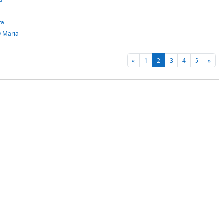
ta
 Maria
Pagina precedente
Pagina 1
Pagina 2
Pagina 3
Pagina 4
Pagina 
Pag
«
1
2
3
4
5
»