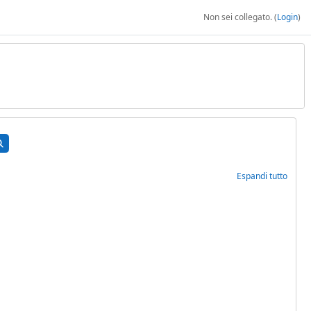
Non sei collegato. (
Login
)
rca corsi
Cerca corsi
Espandi tutto
5
ina successiva