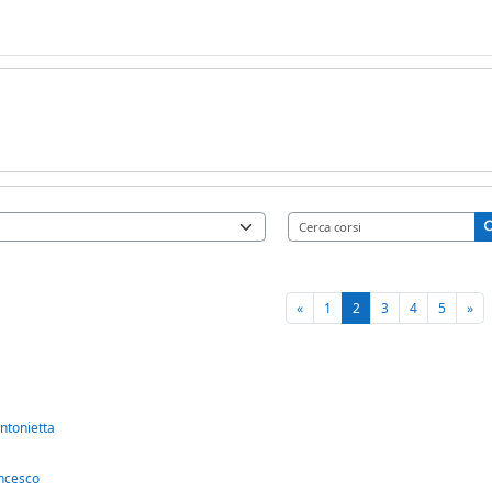
Ce
Pagina precedente
Pagina 1
Pagina 2
Pagina 3
Pagina 4
Pagina 
Pag
«
1
2
3
4
5
»
ntonietta
ncesco