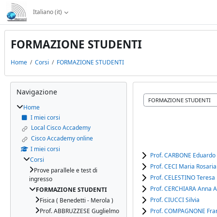
Vai al contenuto principale
Italiano ‎(it)‎
FORMAZIONE STUDENTI
Home
Corsi
FORMAZIONE STUDENTI
Blocchi
Salta Navigazione
Navigazione
Categorie di corso
Home
I miei corsi
Local Cisco Accademy
Cisco Accademy online
I miei corsi
Prof. CARBONE Eduardo
Corsi
Prof. CECI Maria Rosaria
Prove parallele e test di
Prof. CELESTINO Teresa
ingresso
Prof. CERCHIARA Anna A
FORMAZIONE STUDENTI
Prof. CIUCCI Silvia
Fisica ( Benedetti - Merola )
Prof. ABBRUZZESE Guglielmo
Prof. COMPAGNONE Fra