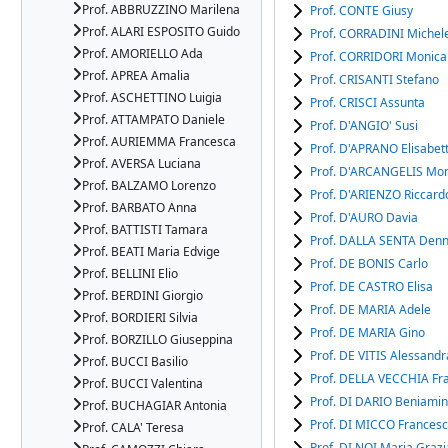
Prof. ABBRUZZINO Marilena
Prof. CONTE Giusy
Prof. ALARI ESPOSITO Guido
Prof. CORRADINI Michel
Prof. AMORIELLO Ada
Prof. CORRIDORI Monica
Prof. APREA Amalia
Prof. CRISANTI Stefano
Prof. ASCHETTINO Luigia
Prof. CRISCI Assunta
Prof. ATTAMPATO Daniele
Prof. D'ANGIO' Susi
Prof. AURIEMMA Francesca
Prof. D'APRANO Elisabet
Prof. AVERSA Luciana
Prof. D'ARCANGELIS Mo
Prof. BALZAMO Lorenzo
Prof. D'ARIENZO Riccard
Prof. BARBATO Anna
Prof. D'AURO Davia
Prof. BATTISTI Tamara
Prof. DALLA SENTA Denn
Prof. BEATI Maria Edvige
Prof. DE BONIS Carlo
Prof. BELLINI Elio
Prof. DE CASTRO Elisa
Prof. BERDINI Giorgio
Prof. DE MARIA Adele
Prof. BORDIERI Silvia
Prof. DE MARIA Gino
Prof. BORZILLO Giuseppina
Prof. DE VITIS Alessandr
Prof. BUCCI Basilio
Prof. DELLA VECCHIA Fr
Prof. BUCCI Valentina
Prof. DI DARIO Beniami
Prof. BUCHAGIAR Antonia
Prof. DI MICCO Frances
Prof. CALA' Teresa
Prof. DI NOI Maria Grazi