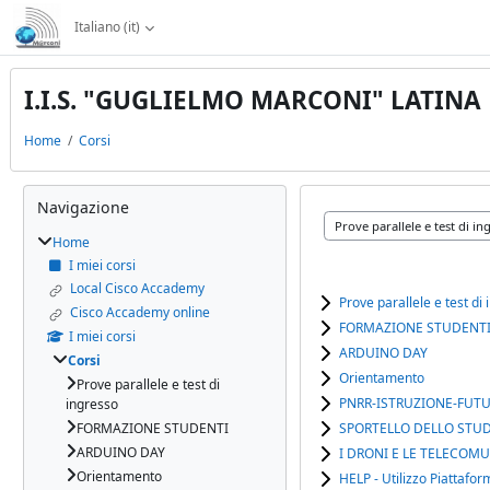
Vai al contenuto principale
Italiano ‎(it)‎
I.I.S. "GUGLIELMO MARCONI" LATINA
Home
Corsi
Blocchi
Salta Navigazione
Navigazione
Categorie di corso
Home
I miei corsi
Local Cisco Accademy
Prove parallele e test di
Cisco Accademy online
FORMAZIONE STUDENT
I miei corsi
ARDUINO DAY
Corsi
Orientamento
Prove parallele e test di
PNRR-ISTRUZIONE-FUT
ingresso
FORMAZIONE STUDENTI
SPORTELLO DELLO STU
ARDUINO DAY
I DRONI E LE TELECOM
Orientamento
HELP - Utilizzo Piattafo